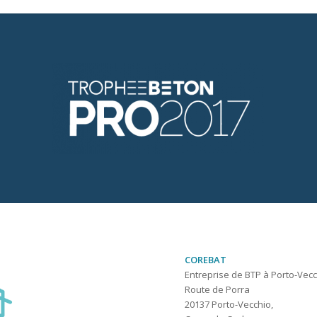
COREBAT
Entreprise de BTP à Porto-Vec
Route de Porra
20137
Porto-Vecchio
,